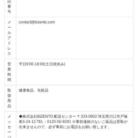
話
番
号
メ
contact@bizento.com
ー
ル
ア
ド
レ
ス
営
平日9:00-18:00(土日祝休み)
業
時
間
取
健康食品、化粧品
扱
商
品
メ
◆株式会社BIZENTO 配送センター 〒333-0802 埼玉県川口市戸塚
ッ
東3‐24‐12 TEL：0120-50-9291 ※事前連絡のないご返品は受取が
セ
出来ませんので、必ず事前にお電話をお願い致します。
ー
ジ