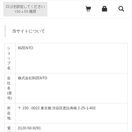
当サイトについて
シ
BIZENTO
ョ
ッ
プ
名
会
株式会社BIZENTO
社
名
(屋
号)
所
〒
150
-
0022
東京都 渋谷区恵比寿南 2-25-1-402
在
地
電
0120-50-9291